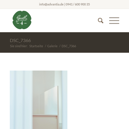
info@advantia.de | 0941 / 600 900 35
DSC_7366
Sie sind hier:
Startseite
/
Galerie
/
DSC_7366