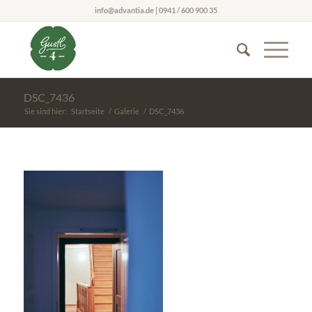
info@advantia.de | 0941 / 600 900 35
DSC_7436
Sie sind hier:
Startseite
/
Galerie
/
DSC_7436