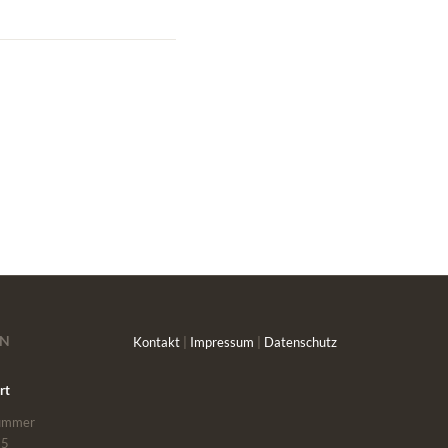
EN
Kontakt
|
Impressum
|
Datenschutz
rt
nummer
65