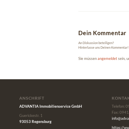
Dein Kommentar
An Diskussion beteiligen?
Hinterlasse uns Deinen Kommentar!
Sie müssen
angemeldet
sein, 
ANSCHRIFT
KONTA
ADVANTIA Immobilienservice GmbH
Telefon: 
Fax: 0941
Guerickestr. 1
info@adva
93053 Regensburg
https://w