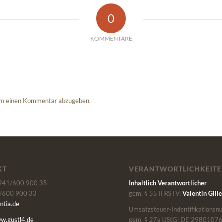
0
KOMMENTARE
um einen Kommentar abzugeben.
KT
VERANTWORTLICHKEIT
0941/600 900 35
Inhaltlich Verantwortlicher
/600 900 33
gem. § 55 II RSTV:
Valentin Gille
ntia.de
Umsatzsteuer-Indentifikations
ww.gustl4.de
gem. § 27a UStG: DE 2980107