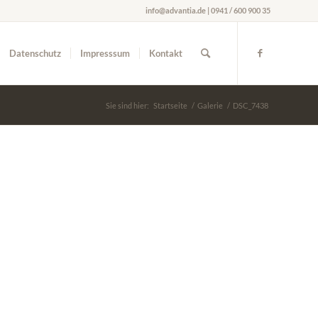
info@advantia.de | 0941 / 600 900 35
Datenschutz
Impresssum
Kontakt
Sie sind hier:
Startseite
/
Galerie
/
DSC_7438