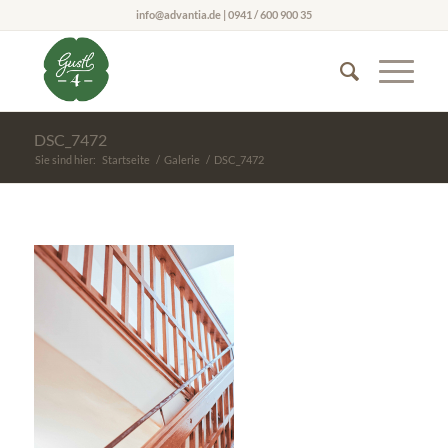
info@advantia.de | 0941 / 600 900 35
DSC_7472
Sie sind hier:
Startseite
/
Galerie
/
DSC_7472