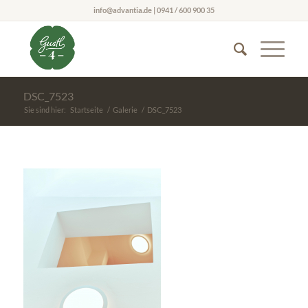
info@advantia.de | 0941 / 600 900 35
DSC_7523
Sie sind hier:
Startseite
/
Galerie
/
DSC_7523