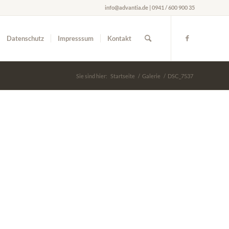
info@advantia.de | 0941 / 600 900 35
Datenschutz
Impresssum
Kontakt
Sie sind hier:
Startseite
/
Galerie
/
DSC_7537