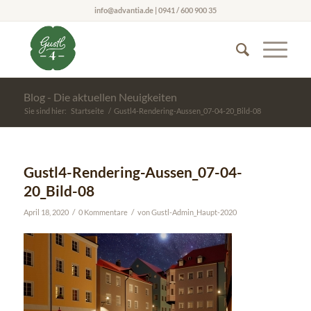
info@advantia.de | 0941 / 600 900 35
Blog - Die aktuellen Neuigkeiten
Sie sind hier:
Startseite
/
Gustl4-Rendering-Aussen_07-04-20_Bild-08
Gustl4-Rendering-Aussen_07-04-
20_Bild-08
/
/
April 18, 2020
0 Kommentare
von
Gustl-Admin_Haupt-2020