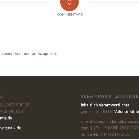
0
KOMMENTARE
um einen Kommentar abzugeben.
KT
VERANTWORTLICHKEIT
0941/600 900 35
Inhaltlich Verantwortlicher
/600 900 33
gem. § 55 II RSTV:
Valentin Gille
ntia.de
Umsatzsteuer-Indentifikations
ww.gustl4.de
gem. § 27a UStG: DE 2980107
Steuer-Nr. 244/121/20775