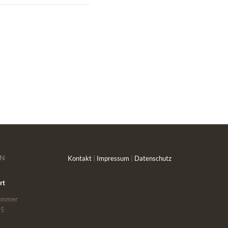
EN
Kontakt
|
Impressum
|
Datenschutz
rt
nummer
65