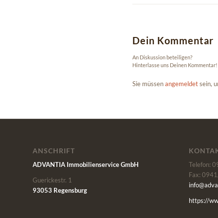
Dein Kommentar
An Diskussion beteiligen?
Hinterlasse uns Deinen Kommentar!
Sie müssen
angemeldet
sein, 
ANSCHRIFT
KONTA
ADVANTIA Immobilienservice GmbH
Telefon: 
Fax: 0941
Guerickestr. 1
info@adva
93053 Regensburg
https://w