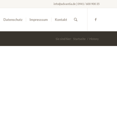
info@advantia.de | 0941 / 600 900 35
Datenschutz
Impresssum
Kontakt
Sie sind hier:
Startseite
/
History